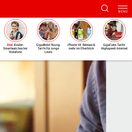
Deal
: Kinder-
GigaMobil Young:
iPhone 18: Release &
GigaCube-Tarife:
Smartwatches bei
Tarife für junge
mehr im Überblick
Highspeed-Internet
Vodafone
Leute