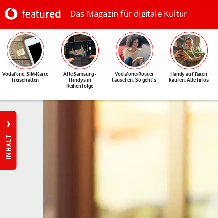
Das Magazin für digitale Kultur
Vodafone: SIM-Karte
Alle Samsung-
Vodafone-Router
Handy auf Raten
freischalten
Handys in
tauschen: So geht's
kaufen: Alle Infos
Reihenfolge
INHALT