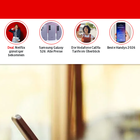
Deal
: Netflix
Samsung Galaxy
Die Vodafone CallYa-
Beste Handys 2026
günstiger
S26: Alle Preise
Tarife im Überblick
bekommen