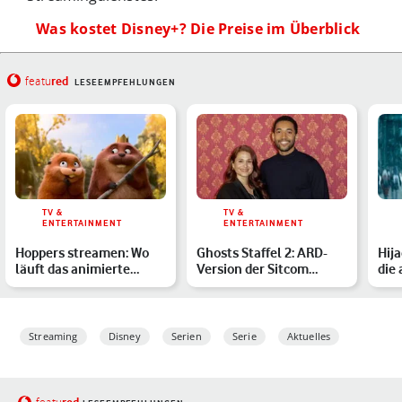
Was kostet Disney+? Die Preise im Überblick
red
featu
LESEEMPFEHLUNGEN
TV &
TV &
ENTERTAINMENT
ENTERTAINMENT
Hoppers streamen: Wo
Ghosts Staffel 2: ARD-
Hija
läuft das animierte
Version der Sitcom
die
Abenteuer von Disney
bekommt eine
App
und…
Fortsetzung…
Streaming
Disney
Serien
Serie
Aktuelles