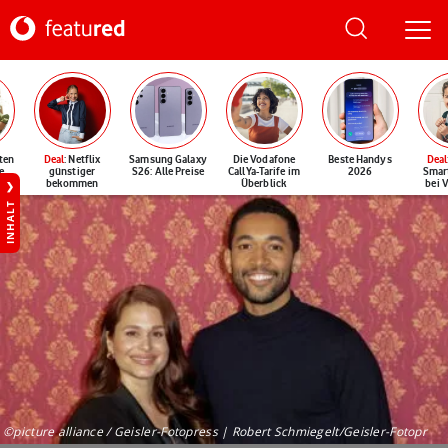
ten
Deal
: Netflix
Samsung Galaxy
Die Vodafone
Beste Handys
Deal
e
günstiger
S26: Alle Preise
CallYa-Tarife im
2026
Smar
bekommen
Überblick
bei 
INHALT
©picture alliance / Geisler-Fotopress | Robert Schmiegelt/Geisler-Fotopr