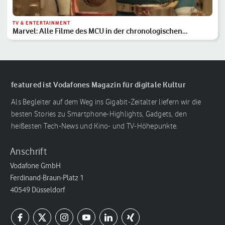
TV & ENTERTAINMENT
Marvel: Alle Filme des MCU in der chronologischen
Reihenfolge
featured ist Vodafones Magazin für digitale Kultur
Als Begleiter auf dem Weg ins Gigabit-Zeitalter liefern wir die
besten Stories zu Smartphone-Highlights, Gadgets, den
heißesten Tech-News und Kino- und TV-Höhepunkte.
Anschrift
Vodafone GmbH
Ferdinand-Braun-Platz 1
40549 Düsseldorf