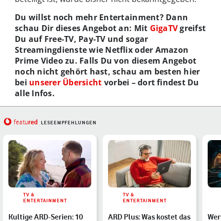
Du willst noch mehr Entertainment? Dann
schau Dir dieses Angebot an: Mit
GigaTV
greifst
Du auf Free-TV, Pay-TV und sogar
Streamingdienste wie Netflix oder Amazon
Prime Video zu. Falls Du von diesem Angebot
noch nicht gehört hast, schau am besten hier
bei
unserer Übersicht
vorbei – dort findest Du
alle Infos.
red
featu
LESEEMPFEHLUNGEN
TV &
TV &
ENTERTAINMENT
ENTERTAINMENT
Kultige ARD-Serien: 10
ARD Plus: Was kostet das
Werw