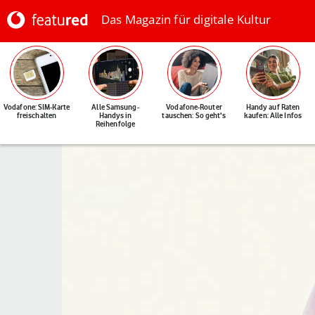
Das Magazin für digitale Kultur
Vodafone: SIM-Karte
Alle Samsung-
Vodafone-Router
Handy auf Raten
freischalten
Handys in
tauschen: So geht's
kaufen: Alle Infos
Reihenfolge