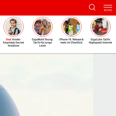
Deal
: Kinder-
GigaMobil Young:
iPhone 18: Release &
GigaCube-Tarife:
Smartwatches bei
Tarife für junge
mehr im Überblick
Highspeed-Internet
Vodafone
Leute