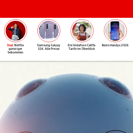
Deal
: Netflix
Samsung Galaxy
Die Vodafone CallYa-
Beste Handys 2026
günstiger
S26: Alle Preise
Tarife im Überblick
bekommen