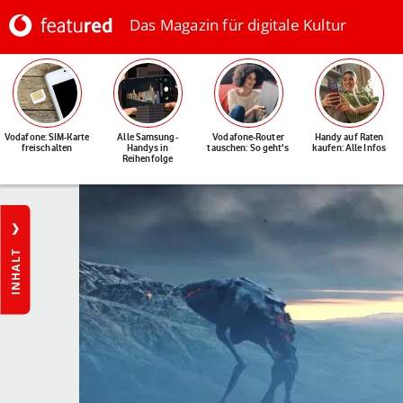
Das Magazin für digitale Kultur
Vodafone: SIM-Karte
Alle Samsung-
Vodafone-Router
Handy auf Raten
freischalten
Handys in
tauschen: So geht's
kaufen: Alle Infos
Reihenfolge
INHALT