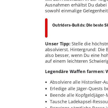
Ausnahmen erhältst Du dabei 
sowohl einmalige Gelegenheit
Outriders-Builds: Die beste S
Unser Tipp:
Stelle die höchstm
absolvierst. Hintergrund: Die 
also besser, wenn Du eine hoh
auf einem leichteren Schwierigk
Legendäre Waffen farmen: 
Absolviere alle Historiker-
Erledige alle Jäger-Quests
Beende alle Kopfgeldjäger-M
Tausche Ladekapsel-Ressour
Bezwinge sämtliche Bosse im