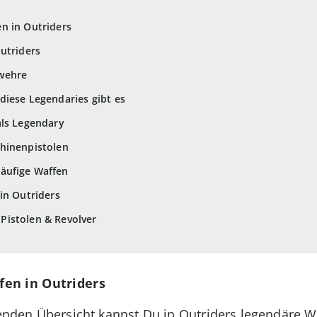
n in Outriders
utriders
wehre
diese Legendaries gibt es
als Legendary
chinenpistolen
läufige Waffen
in Outriders
Pistolen & Revolver
fen in Outriders
lgenden Übersicht kannst Du in Outriders legendäre 