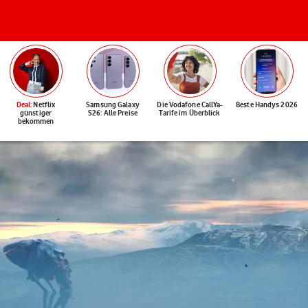
Deal
: Netflix
Samsung Galaxy
Die Vodafone CallYa-
Beste Handys 2026
günstiger
S26: Alle Preise
Tarife im Überblick
bekommen