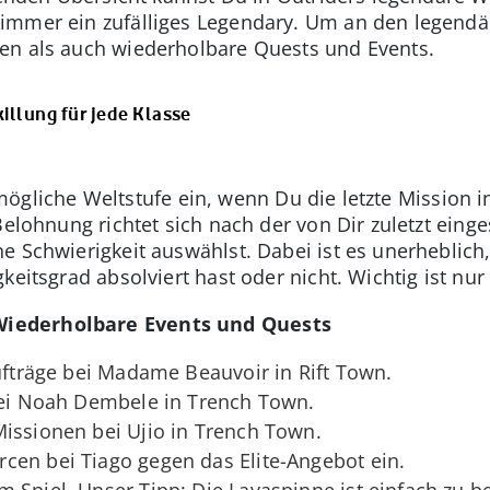
immer ein zufälliges Legendary. Um an den legendä
en als auch wiederholbare Quests und Events.
killung für jede Klasse
ögliche Weltstufe ein, wenn Du die letzte Mission i
Belohnung richtet sich nach der von Dir zuletzt einge
e Schwierigkeit auswählst. Dabei ist es unerheblich
eitsgrad absolviert hast oder nicht. Wichtig ist nur 
Wiederholbare Events und Quests
Aufträge bei Madame Beauvoir in Rift Town.
 bei Noah Dembele in Trench Town.
issionen bei Ujio in Trench Town.
cen bei Tiago gegen das Elite-Angebot ein.
 Spiel. Unser Tipp: Die Lavaspinne ist einfach zu be