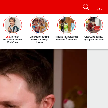
Deal
: Kinder-
GigaMobil Young:
iPhone 18: Release &
GigaCube-Tarife:
Smartwatches bei
Tarife für junge
mehr im Überblick
Highspeed-Internet
Vodafone
Leute