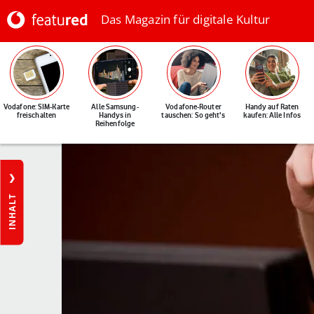
Das Magazin für digitale Kultur
Vodafone: SIM-Karte
Alle Samsung-
Vodafone-Router
Handy auf Raten
freischalten
Handys in
tauschen: So geht's
kaufen: Alle Infos
Reihenfolge
INHALT