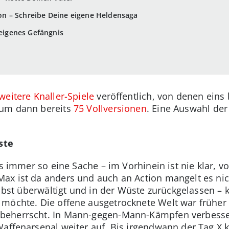
tion – Schreibe Deine eigene Heldensaga
 eigenes Gefängnis
weitere Knaller-Spiele
veröffentlich, von denen eins 
rum dann bereits
75 Vollversionen
. Eine Auswahl der
ste
es immer so eine Sache – im Vorhinein ist nie klar, v
x ist da anders und auch an Action mangelt es nich
elbst überwältigt und in der Wüste zurückgelassen – 
möchte. Die offene ausgetrocknete Welt war früher 
 beherrscht. In Mann-gegen-Mann-Kämpfen verbesse
Waffenarsenal weiter auf. Bis irgendwann der Tag X 