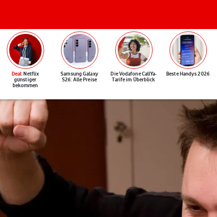
Deal
: Netflix
Samsung Galaxy
Die Vodafone CallYa-
Beste Handys 2026
günstiger
S26: Alle Preise
Tarife im Überblick
bekommen