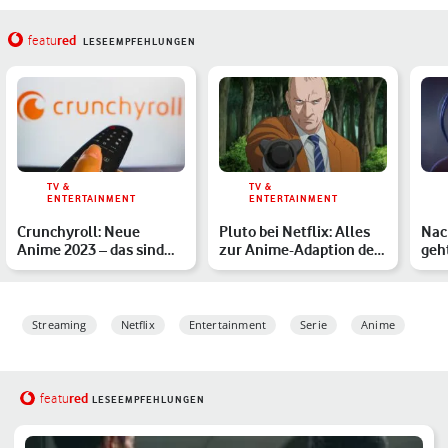
red
featu
LESEEMPFEHLUNGEN
TV &
TV &
ENTERTAINMENT
ENTERTAINMENT
Crunchyroll: Neue
Pluto bei Netflix: Alles
Nac
Anime 2023 – das sind
zur Anime-Adaption des
geht
die Highlights
Kult-Mangas
Arc
Streaming
Netflix
Entertainment
Serie
Anime
red
featu
LESEEMPFEHLUNGEN