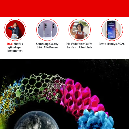
Deal
: Netflix
Samsung Galaxy
Die Vodafone CallYa-
Beste Handys 2026
günstiger
S26: Alle Preise
Tarife im Überblick
bekommen