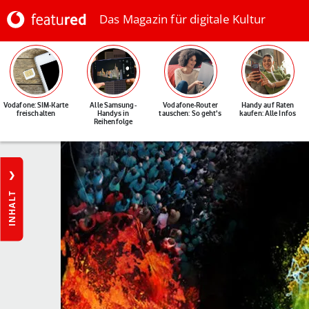
Das Magazin für digitale Kultur
Vodafone: SIM-Karte
Alle Samsung-
Vodafone-Router
Handy auf Raten
freischalten
Handys in
tauschen: So geht's
kaufen: Alle Infos
Reihenfolge
INHALT