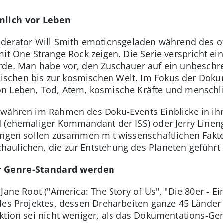
mlich vor Leben
derator Will Smith emotionsgeladen während des off
mit One Strange Rock zeigen. Die Serie verspricht e
rde
.
Man habe vor, den Zuschauer auf ein unbeschrei
schen bis zur kosmischen Welt. Im Fokus der Dokum
n Leben, Tod, Atem, kosmische Kräfte und menschlic
ewähren im Rahmen des Doku-Events Einblicke in ihr
d (ehemaliger Kommandant der ISS) oder Jerry Lineng
lungen sollen zusammen mit wissenschaftlichen Fakt
aulichen, die zur Entstehung des Planeten geführt
r Genre-Standard werden
Jane Root ("America: The Story of Us", "Die 80er - Ei
des Projektes, dessen Dreharbeiten ganze 45 Länder
ktion sei nicht weniger, als das Dokumentations-Gen