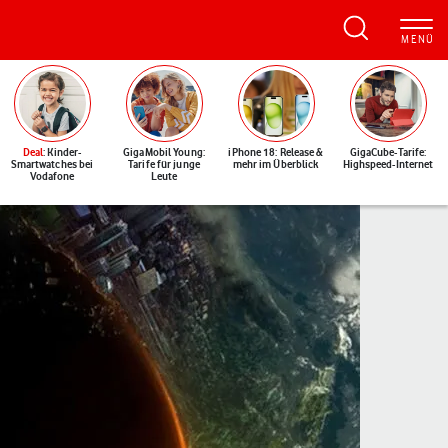
Deal
: Kinder-
GigaMobil Young:
iPhone 18: Release &
GigaCube-Tarife:
Smartwatches bei
Tarife für junge
mehr im Überblick
Highspeed-Internet
Vodafone
Leute