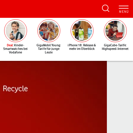
Deal
: Kinder-
GigaMobil Young:
iPhone 18: Release &
GigaCube-Tarife:
Smartwatches bei
Tarife für junge
mehr im Überblick
Highspeed-Internet
Vodafone
Leute