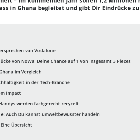
mmelt – im kommenden Jahr sollen 1,2 Millione
zess in Ghana begleitet und gibt Dir Eindrücke
Versprechen von Vodafone
ücke von NoWa: Deine Chance auf 1 von insgesamt 3 Pieces
 Ghana im Vergleich
hhaltigkeit in der Tech-Branche
lem Impact
e Handys werden fachgerecht recycelt
be: Auch Du kannst umweltbewusster handeln
 Eine Übersicht