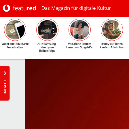
Das Magazin für digitale Kultur
Vodafone: SIM-Karte
Alle Samsung-
Vodafone-Router
Handy auf Raten
freischalten
Handys in
tauschen: So geht's
kaufen: Alle Infos
Reihenfolge
INHALT