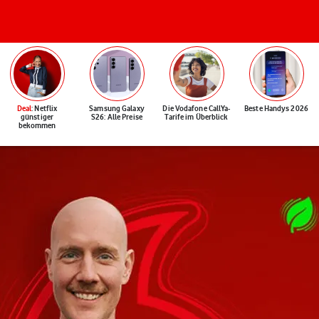
Deal
: Netflix
Samsung Galaxy
Die Vodafone CallYa-
Beste Handys 2026
günstiger
S26: Alle Preise
Tarife im Überblick
bekommen