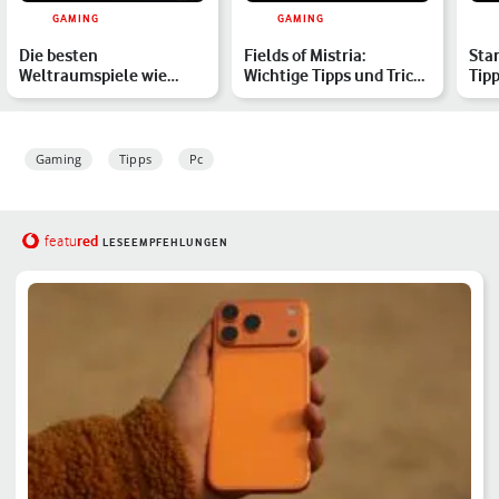
GAMING
GAMING
Die besten
Fields of Mistria:
Sta
Weltraumspiele wie
Wichtige Tipps und Tricks
Tipp
Freelancer: Erkunde die
für den Spielstart
Che
unendlichen…
Gaming
Tipps
Pc
red
featu
LESEEMPFEHLUNGEN