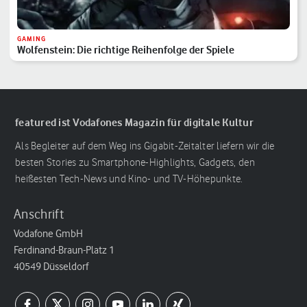
GAMING
Wolfenstein: Die richtige Reihenfolge der Spiele
featured ist Vodafones Magazin für digitale Kultur
Als Begleiter auf dem Weg ins Gigabit-Zeitalter liefern wir die
besten Stories zu Smartphone-Highlights, Gadgets, den
heißesten Tech-News und Kino- und TV-Höhepunkte.
Anschrift
Vodafone GmbH
Ferdinand-Braun-Platz 1
40549 Düsseldorf