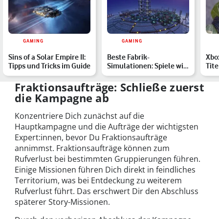
GAMING
GAMING
Sins of a Solar Empire II:
Beste Fabrik-
Xbo
Tipps und Tricks im Guide
Simulationen: Spiele wie
Tite
Satisfactory, Factorio
ver
und …
Mär
Fraktionsaufträge: Schließe zuerst
die Kampagne ab
Konzentriere Dich zunächst auf die
Hauptkampagne und die Aufträge der wichtigsten
Expert:innen, bevor Du Fraktionsaufträge
annimmst. Fraktionsaufträge können zum
Rufverlust bei bestimmten Gruppierungen führen.
Einige Missionen führen Dich direkt in feindliches
Territorium, was bei Entdeckung zu weiterem
Rufverlust führt. Das erschwert Dir den Abschluss
späterer Story-Missionen.