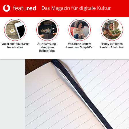
Das Magazin für digitale Kultur
Vodafone: SIM-Karte
Alle Samsung-
Vodafone-Router
Handy auf Raten
freischalten
Handys in
tauschen: So geht's
kaufen: Alle Infos
Reihenfolge