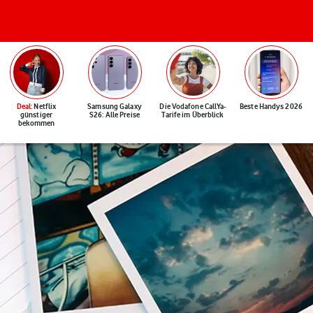
Deal
: Netflix
Samsung Galaxy
Die Vodafone CallYa-
Beste Handys 2026
günstiger
S26: Alle Preise
Tarife im Überblick
bekommen