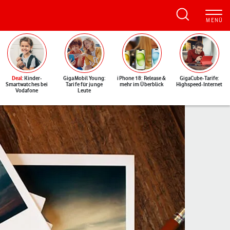
Deal
: Kinder-
GigaMobil Young:
iPhone 18: Release &
GigaCube-Tarife:
Smartwatches bei
Tarife für junge
mehr im Überblick
Highspeed-Internet
Vodafone
Leute