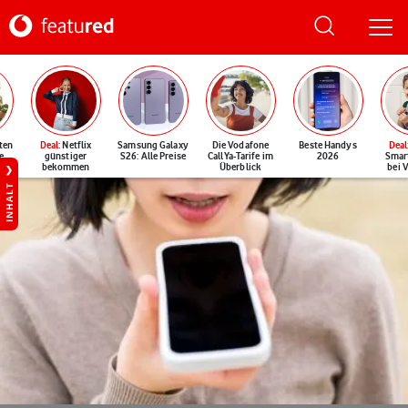
ten
Deal
: Netflix
Samsung Galaxy
Die Vodafone
Beste Handys
Deal
e
günstiger
S26: Alle Preise
CallYa-Tarife im
2026
Smar
bekommen
Überblick
bei 
INHALT