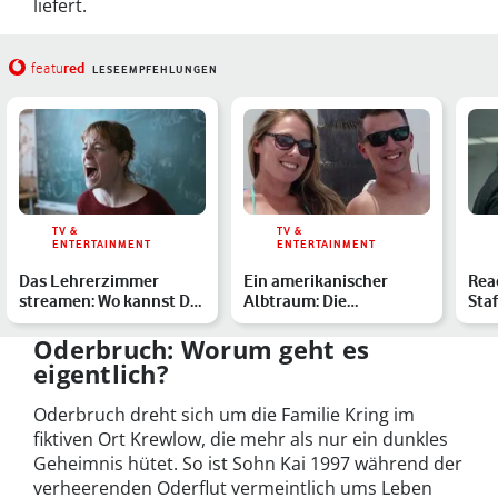
liefert.
red
featu
LESEEMPFEHLUNGEN
TV &
TV &
ENTERTAINMENT
ENTERTAINMENT
Das Lehrerzimmer
Ein amerikanischer
Rea
streamen: Wo kannst Du
Albtraum: Die
Staf
den Oscar-Film sehen?
schockierende wahre
end
Geschichte h…
Oderbruch: Worum geht es
eigentlich?
Oderbruch dreht sich um die Familie Kring im
fiktiven Ort Krewlow, die mehr als nur ein dunkles
Geheimnis hütet. So ist Sohn Kai 1997 während der
verheerenden Oderflut vermeintlich ums Leben