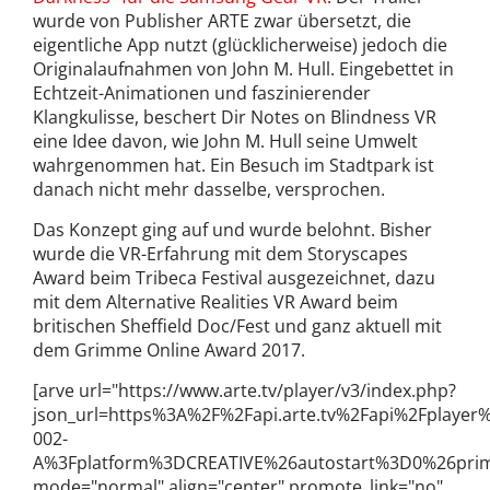
wurde von Publisher ARTE zwar übersetzt, die
eigentliche App nutzt (glücklicherweise) jedoch die
Originalaufnahmen von John M. Hull. Eingebettet in
Echtzeit-Animationen und faszinierender
Klangkulisse, beschert Dir Notes on Blindness VR
eine Idee davon, wie John M. Hull seine Umwelt
wahrgenommen hat. Ein Besuch im Stadtpark ist
danach nicht mehr dasselbe, versprochen.
Das Konzept ging auf und wurde belohnt. Bisher
wurde die VR-Erfahrung mit dem Storyscapes
Award beim Tribeca Festival ausgezeichnet, dazu
mit dem Alternative Realities VR Award beim
britischen Sheffield Doc/Fest und ganz aktuell mit
dem Grimme Online Award 2017.
[arve url="https://www.arte.tv/player/v3/index.php?
json_url=https%3A%2F%2Fapi.arte.tv%2Fapi%2Fplaye
002-
A%3Fplatform%3DCREATIVE%26autostart%3D0%26prim
mode="normal" align="center" promote_link="no"