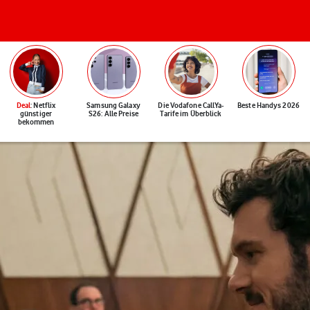
Deal
: Netflix
Samsung Galaxy
Die Vodafone CallYa-
Beste Handys 2026
günstiger
S26: Alle Preise
Tarife im Überblick
bekommen