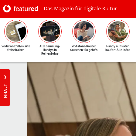
Das Magazin für digitale Kultur
Vodafone: SIM-Karte
Alle Samsung-
Vodafone-Router
Handy auf Raten
freischalten
Handys in
tauschen: So geht's
kaufen: Alle Infos
Reihenfolge
INHALT