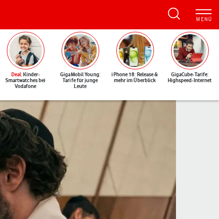
Deal
: Kinder-
GigaMobil Young:
iPhone 18: Release &
GigaCube-Tarife:
Smartwatches bei
Tarife für junge
mehr im Überblick
Highspeed-Internet
Vodafone
Leute