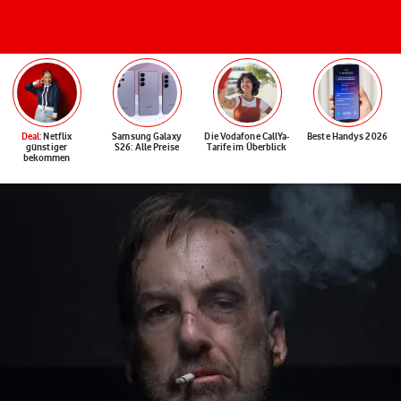
Deal
: Netflix
Samsung Galaxy
Die Vodafone CallYa-
Beste Handys 2026
günstiger
S26: Alle Preise
Tarife im Überblick
bekommen