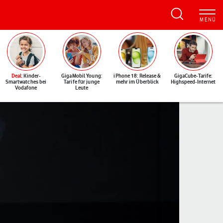
Deal
: Kinder-
GigaMobil Young:
iPhone 18: Release &
GigaCube-Tarife:
Smartwatches bei
Tarife für junge
mehr im Überblick
Highspeed-Internet
Vodafone
Leute