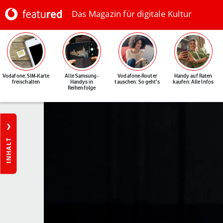
Das Magazin für digitale Kultur
Vodafone: SIM-Karte
Alle Samsung-
Vodafone-Router
Handy auf Raten
freischalten
Handys in
tauschen: So geht's
kaufen: Alle Infos
Reihenfolge
INHALT