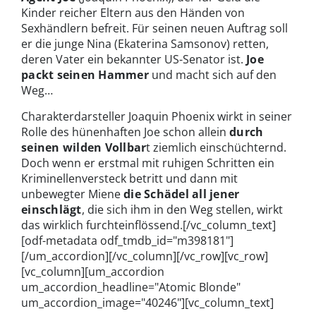
Kinder reicher Eltern aus den Händen von
Sexhändlern befreit. Für seinen neuen Auftrag soll
er die junge Nina (Ekaterina Samsonov) retten,
deren Vater ein bekannter US-Senator ist.
Joe
packt seinen Hammer
und macht sich auf den
Weg…
Charakterdarsteller Joaquin Phoenix wirkt in seiner
Rolle des hünenhaften Joe schon allein
durch
seinen wilden Vollbar
t ziemlich einschüchternd.
Doch wenn er erstmal mit ruhigen Schritten ein
Kriminellenversteck betritt und dann mit
unbewegter Miene
die Schädel all jener
einschlägt
, die sich ihm in den Weg stellen, wirkt
das wirklich furchteinflössend.[/vc_column_text]
[odf-metadata odf_tmdb_id="m398181"]
[/um_accordion][/vc_column][/vc_row][vc_row]
[vc_column][um_accordion
um_accordion_headline="Atomic Blonde"
um_accordion_image="40246"][vc_column_text]