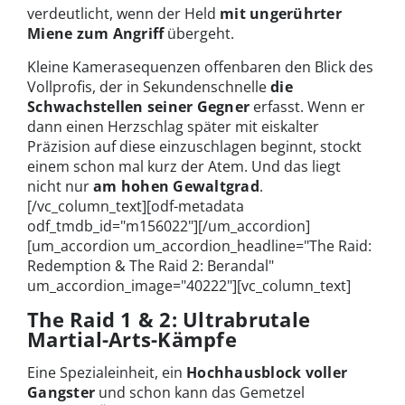
verdeutlicht, wenn der Held
mit ungerührter
Miene zum Angriff
übergeht.
Kleine Kamerasequenzen offenbaren den Blick des
Vollprofis, der in Sekundenschnelle
die
Schwachstellen seiner Gegner
erfasst. Wenn er
dann einen Herzschlag später mit eiskalter
Präzision auf diese einzuschlagen beginnt, stockt
einem schon mal kurz der Atem. Und das liegt
nicht nur
am hohen Gewaltgrad
.
[/vc_column_text][odf-metadata
odf_tmdb_id="m156022"][/um_accordion]
[um_accordion um_accordion_headline="The Raid:
Redemption & The Raid 2: Berandal"
um_accordion_image="40222"][vc_column_text]
The Raid 1 & 2: Ultrabrutale
Martial-Arts-Kämpfe
Eine Spezialeinheit, ein
Hochhausblock voller
Gangster
und schon kann das Gemetzel