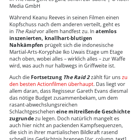
Media GmbH
Während Keanu Reeves in seinen Filmen einen
Kopfschuss nach dem anderen verteilt, geht es
in
The Raid
vor allem handfest zu. In
atemlos
inszenierten, knallhart-blutigen
Nahkämpfen
prügelt sich die indonesische
Martial-Arts-Koryphäe Iko Uwais Etage um Etage
nach oben, wobei alles – wirklich alles – zur Waffe
wird, was auch nur halbwegs in Griffweite ist.
Auch die
Fortsetzung
The Raid 2
zählt für uns
zu
den besten Actionfilmen überhaupt
. Das liegt vor
allem daran, dass Regisseur Gareth Evans diesmal
das nötige Budget zusammenbekam, um dem
rasant-abwechslungsreichen
Schlachtgeschehen
eine mitreißende Geschichte
zugrunde
zu legen. Doch natürlich mangelt es
auch hier nicht an packenden Kampfsequenzen,
die sich in ihrer martialischen Bildkraft rasend
schnell ins Gedächtnis brennen.[/vc_column_text]