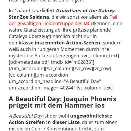
In
Colombiana
liefert
Guardians of the Galaxy
-
Star Zoe Saldana
, die wir sonst vor allem als
Teil
der gewaltigen Heldentruppe des MCU
kennen, eine
wahre Glanzleistung ab. Ihre präzise planende
Cataleya überzeugt nämlich nicht nur in
den
klasse inszenierten Action-Szenen
, sondern
weiß auch in ruhigeren Momenten durch ihre
mysteriöse Aura zu überzeugen.[/vc_column_text]
[odf-metadata odf_tmdb_id="m62835"]
[/um_accordion][/vc_column][/vc_row][vc_row]
[vc_column][um_accordion
um_accordion_headline="A Beautiful Day"
um_accordion_image="40244"][vc_column_text]
A Beautiful Day: Joaquin Phoenix
prügelt mit dem Hammer los
A Beautiful Day
ist der wohl
ungewöhnlichste
Action-Streifen in dieser Liste
, da er zum einen
mit vielen Genre-Konventionen bricht, zum