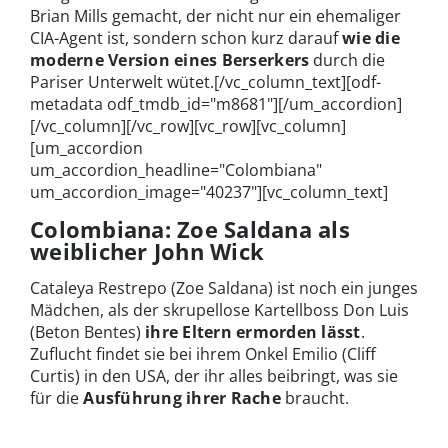
Brian Mills gemacht, der nicht nur ein ehemaliger
CIA-Agent ist, sondern schon kurz darauf
wie die
moderne Version eines Berserkers
durch die
Pariser Unterwelt wütet.[/vc_column_text][odf-
metadata odf_tmdb_id="m8681"][/um_accordion]
[/vc_column][/vc_row][vc_row][vc_column]
[um_accordion
um_accordion_headline="Colombiana"
um_accordion_image="40237"][vc_column_text]
Colombiana: Zoe Saldana als
weiblicher John Wick
Cataleya Restrepo (Zoe Saldana) ist noch ein junges
Mädchen, als der skrupellose Kartellboss Don Luis
(Beton Bentes)
ihre Eltern ermorden lässt
.
Zuflucht findet sie bei ihrem Onkel Emilio (Cliff
Curtis) in den USA, der ihr alles beibringt, was sie
für die
Ausführung ihrer Rache
braucht.