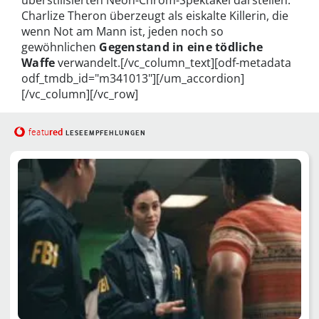
überstilisierten Neon-Chrom-Spektakel darstellen.
Charlize Theron überzeugt als eiskalte Killerin, die
wenn Not am Mann ist, jeden noch so
gewöhnlichen
Gegenstand in eine tödliche
Waffe
verwandelt.[/vc_column_text][odf-metadata
odf_tmdb_id="m341013"][/um_accordion]
[/vc_column][/vc_row]
red
featu
LESEEMPFEHLUNGEN