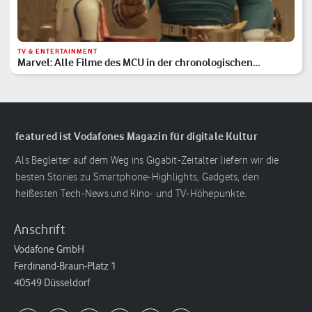
TV & ENTERTAINMENT
Marvel: Alle Filme des MCU in der chronologischen
Reihenfolge
featured ist Vodafones Magazin für digitale Kultur
Als Begleiter auf dem Weg ins Gigabit-Zeitalter liefern wir die
besten Stories zu Smartphone-Highlights, Gadgets, den
heißesten Tech-News und Kino- und TV-Höhepunkte.
Anschrift
Vodafone GmbH
Ferdinand-Braun-Platz 1
40549 Düsseldorf