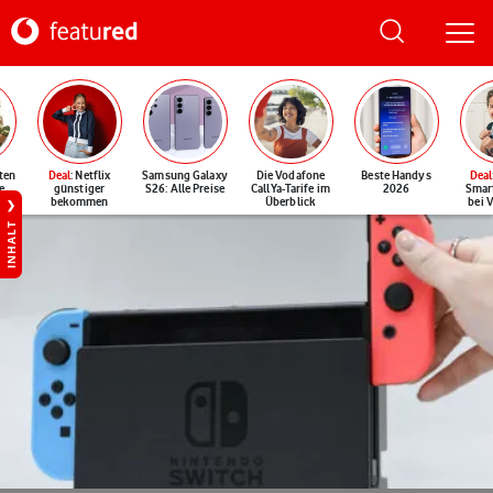
ten
Deal
: Netflix
Samsung Galaxy
Die Vodafone
Beste Handys
Deal
e
günstiger
S26: Alle Preise
CallYa-Tarife im
2026
Smar
bekommen
Überblick
bei 
INHALT