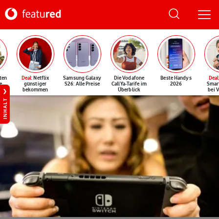
ten
Deal
: Netflix
Samsung Galaxy
Die Vodafone
Beste Handys
Deal
e
günstiger
S26: Alle Preise
CallYa-Tarife im
2026
Smar
bekommen
Überblick
bei 
INHALT