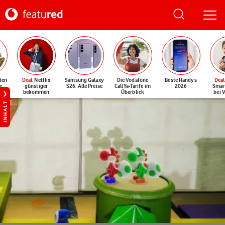
ten
Deal
: Netflix
Samsung Galaxy
Die Vodafone
Beste Handys
Deal
e
günstiger
S26: Alle Preise
CallYa-Tarife im
2026
Smar
bekommen
Überblick
bei 
INHALT