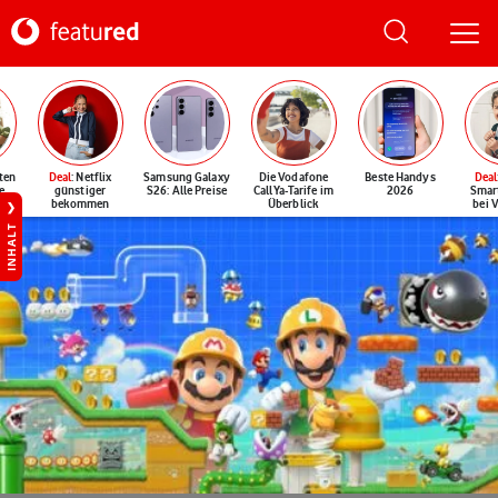
ten
Deal
: Netflix
Samsung Galaxy
Die Vodafone
Beste Handys
Deal
e
günstiger
S26: Alle Preise
CallYa-Tarife im
2026
Smar
bekommen
Überblick
bei 
INHALT