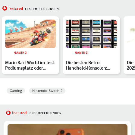
red
featu
LESEEMPFEHLUNGEN
GAMING
GAMING
Mario Kart World im Test:
Die besten Retro-
Die
Podiumsplatz oder
Handheld-Konsolen:
202
Fehlstart?
Unsere Top 7
Gaming
Nintendo-Switch-2
red
featu
LESEEMPFEHLUNGEN