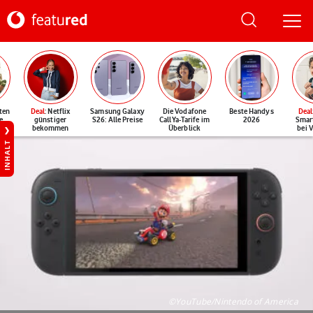
ten
Deal
: Netflix
Samsung Galaxy
Die Vodafone
Beste Handys
Deal
e
günstiger
S26: Alle Preise
CallYa-Tarife im
2026
Smar
bekommen
Überblick
bei 
INHALT
©YouTube/Nintendo of America