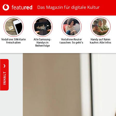
Das Magazin für digitale Kultur
Vodafone: SIM-Karte
Alle Samsung-
Vodafone-Router
Handy auf Raten
freischalten
Handys in
tauschen: So geht's
kaufen: Alle Infos
Reihenfolge
INHALT