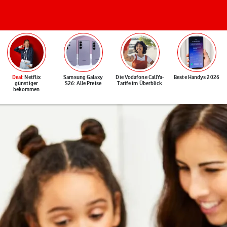
Deal
: Netflix
Samsung Galaxy
Die Vodafone CallYa-
Beste Handys 2026
günstiger
S26: Alle Preise
Tarife im Überblick
bekommen