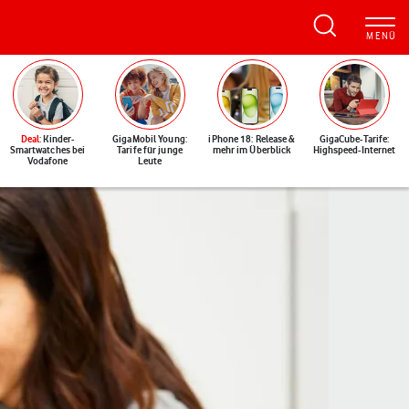
Deal
: Kinder-
GigaMobil Young:
iPhone 18: Release &
GigaCube-Tarife:
Smartwatches bei
Tarife für junge
mehr im Überblick
Highspeed-Internet
Vodafone
Leute