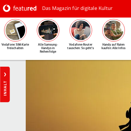
Das Magazin für digitale Kultur
Vodafone: SIM-Karte
Alle Samsung-
Vodafone-Router
Handy auf Raten
freischalten
Handys in
tauschen: So geht's
kaufen: Alle Infos
Reihenfolge
INHALT