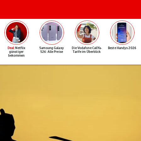
Deal
: Netflix
Samsung Galaxy
Die Vodafone CallYa-
Beste Handys 2026
günstiger
S26: Alle Preise
Tarife im Überblick
bekommen