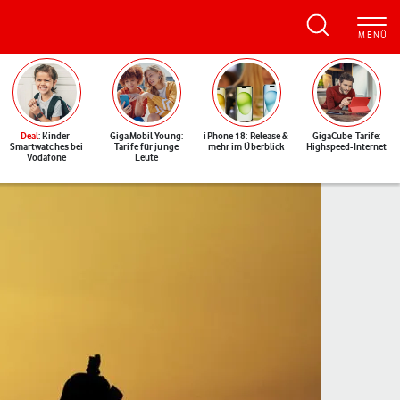
Deal
: Kinder-
GigaMobil Young:
iPhone 18: Release &
GigaCube-Tarife:
Smartwatches bei
Tarife für junge
mehr im Überblick
Highspeed-Internet
Vodafone
Leute