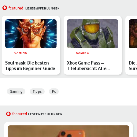
red
featu
LESEEMPFEHLUNGEN
GAMING
GAMING
Soulmask: Die besten
Xbox Game Pass –
Die
Tipps im Beginner-Guide
Titelübersicht: Alle
Surv
verfügbaren Spiele im
käm
März …
Übe
Gaming
Tipps
Pc
red
featu
LESEEMPFEHLUNGEN