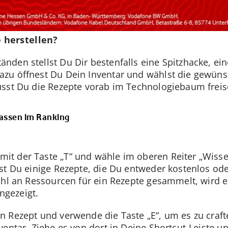
 herstellen?
den stellst Du Dir bestenfalls eine Spitzhacke, eine
azu öffnest Du Dein Inventar und wählst die gewüns
usst Du die Rezepte vorab im Technologiebaum freis
Klassen im Ranking
it der Taste „T“ und wähle im oberen Reiter „Wiss
st Du einige Rezepte, die Du entweder kostenlos ode
ahl an Ressourcen für ein Rezepte gesammelt, wird e
angezeigt.
 Rezept und verwende die Taste „E“, um es zu craft
entar. Ziehe es von dort in Deine Shortcut-Leiste un