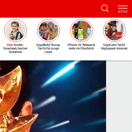
Deal
: Kinder-
GigaMobil Young:
iPhone 18: Release &
GigaCube-Tarife:
Smartwatches bei
Tarife für junge
mehr im Überblick
Highspeed-Internet
Vodafone
Leute