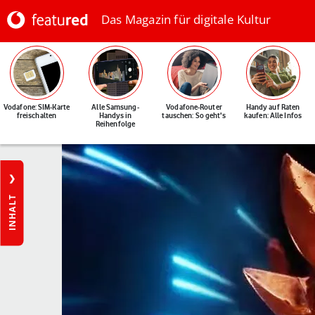
Das Magazin für digitale Kultur
Vodafone: SIM-Karte
Alle Samsung-
Vodafone-Router
Handy auf Raten
freischalten
Handys in
tauschen: So geht's
kaufen: Alle Infos
Reihenfolge
INHALT