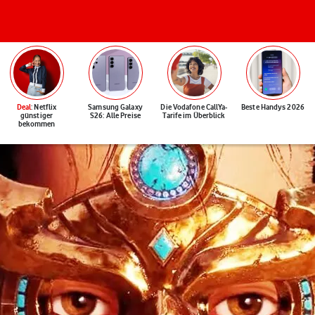
Deal
: Netflix
Samsung Galaxy
Die Vodafone CallYa-
Beste Handys 2026
günstiger
S26: Alle Preise
Tarife im Überblick
bekommen