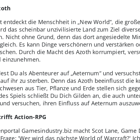
zoth
 entdeckt die Menschheit in „New World“, die große
rd das scheinbar unzivilisierte Land zum Ziel divers
n. Nicht ohne Grund, denn das dort angesiedelte Mi
leich. Es kann Dinge verschönern und verstärken o
nschen. Durch die Macht des Azoth korrumpiert, ver
el einzunehmen.
est Du als Abenteurer auf „Aeternum“ und versuchst 
auf ihr zu sterben. Denn das Azoth beeinflusst die k
chwesen aus Tier, Pflanze und Erde stellen sich gege
des Spiels schließt Du Dich Gilden an, die auch unt
nd versuchen, ihren Einfluss auf Aeternum auszuwe
ifft Action-RPG
portal Gamesindustry.biz macht Scot Lane, Game D
e Frage: 'Wer wird das nächste World of Warcraft?' Ich