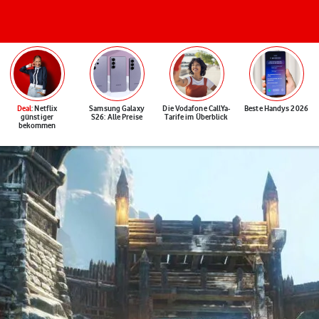
Deal
: Netflix
Samsung Galaxy
Die Vodafone CallYa-
Beste Handys 2026
günstiger
S26: Alle Preise
Tarife im Überblick
bekommen