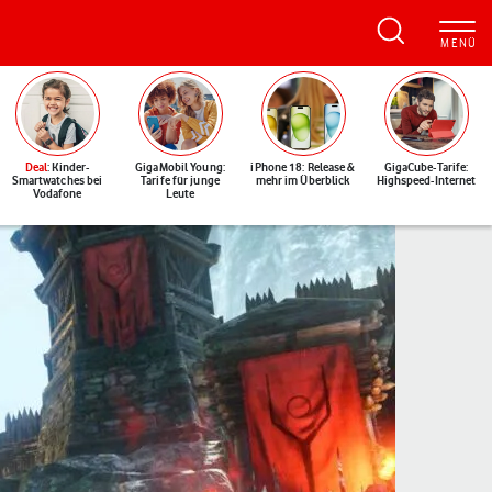
Deal
: Kinder-
GigaMobil Young:
iPhone 18: Release &
GigaCube-Tarife:
Smartwatches bei
Tarife für junge
mehr im Überblick
Highspeed-Internet
Vodafone
Leute