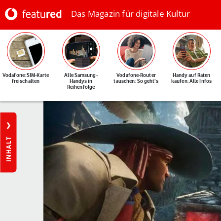
Das Magazin für digitale Kultur
Vodafone: SIM-Karte
Alle Samsung-
Vodafone-Router
Handy auf Raten
freischalten
Handys in
tauschen: So geht's
kaufen: Alle Infos
Reihenfolge
INHALT