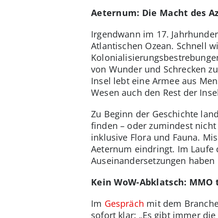
Aeternum: Die Macht des A
Irgendwann im 17. Jahrhundert
Atlantischen Ozean. Schnell wi
Kolonialisierungsbestrebunge
von Wunder und Schrecken zug
Insel lebt eine Armee aus Me
Wesen auch den Rest der Ins
Zu Beginn der Geschichte land
finden – oder zumindest nicht 
inklusive Flora und Fauna. Mis
Aeternum eindringt. Im Laufe 
Auseinandersetzungen haben u
Kein WoW-Abklatsch: MMO tr
Im
Gespräch
mit dem Branchen
sofort klar: „Es gibt immer di