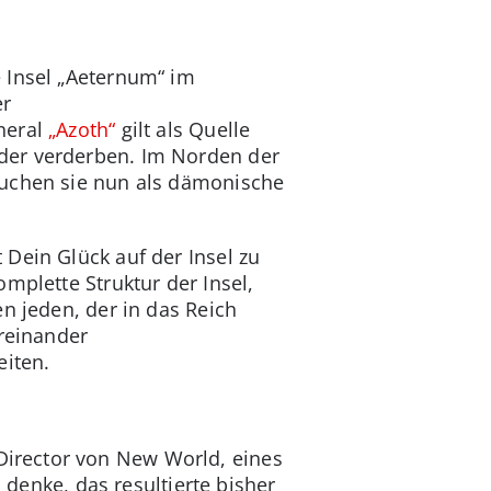
 Insel „Aeternum“ im
er
neral
„Azoth“
gilt als Quelle
der verderben. Im Norden der
suchen sie nun als dämonische
Dein Glück auf der Insel zu
omplette Struktur der Insel,
n jeden, der in das Reich
ereinander
iten.
irector von New World, eines
 denke, das resultierte bisher