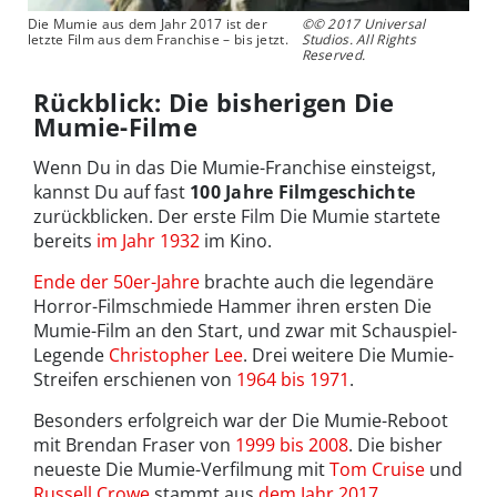
Die Mumie aus dem Jahr 2017 ist der
©© 2017 Universal
letzte Film aus dem Franchise – bis jetzt.
Studios. All Rights
Reserved.
Rückblick: Die bisherigen Die
Mumie-Filme
Wenn Du in das Die Mumie-Franchise einsteigst,
kannst Du auf fast
100 Jahre Filmgeschichte
zurückblicken. Der erste Film Die Mumie startete
bereits
im Jahr 1932
im Kino.
Ende der 50er-Jahre
brachte auch die legendäre
Horror-Filmschmiede Hammer ihren ersten Die
Mumie-Film an den Start, und zwar mit Schauspiel-
Legende
Christopher Lee
. Drei weitere Die Mumie-
Streifen erschienen von
1964 bis 1971
.
Besonders erfolgreich war der Die Mumie-Reboot
mit Brendan Fraser von
1999 bis 2008
. Die bisher
neueste Die Mumie-Verfilmung mit
Tom Cruise
und
Russell Crowe
stammt aus
dem Jahr 2017
.