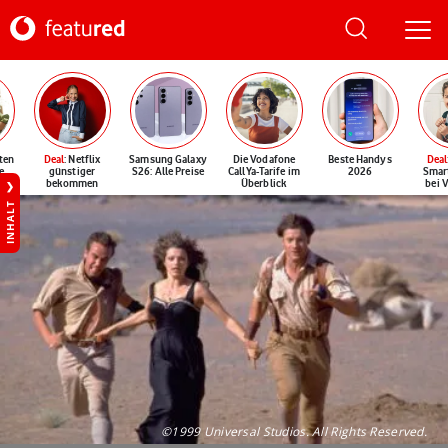
ten
Deal
: Netflix
Samsung Galaxy
Die Vodafone
Beste Handys
Deal
e
günstiger
S26: Alle Preise
CallYa-Tarife im
2026
Smar
bekommen
Überblick
bei 
INHALT
©1999 Universal Studios. All Rights Reserved.