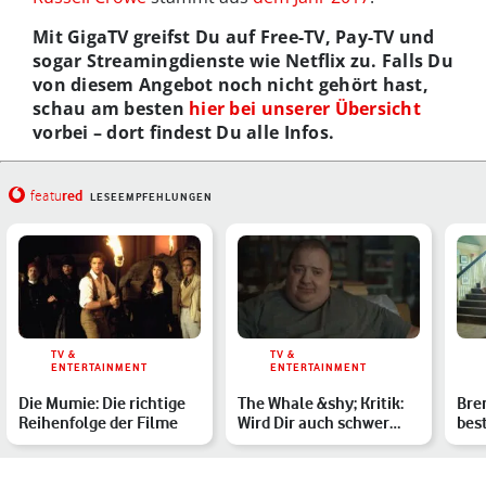
Mit GigaTV greifst Du auf Free-TV, Pay-TV und
sogar Streamingdienste wie Netflix zu. Falls Du
von diesem Angebot noch nicht gehört hast,
schau am besten
hier bei unserer Übersicht
vorbei – dort findest Du alle Infos.
red
featu
LESEEMPFEHLUNGEN
TV &
TV &
ENTERTAINMENT
ENTERTAINMENT
Die Mumie: Die richtige
The Whale &shy; Kritik:
Bre
Reihenfolge der Filme
Wird Dir auch schwer
bes
ums Herz?
Übe