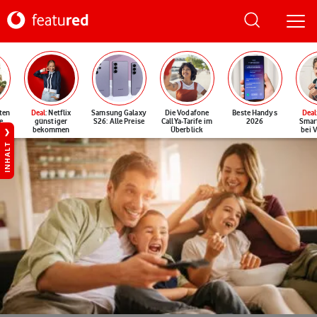
ten
Deal
: Netflix
Samsung Galaxy
Die Vodafone
Beste Handys
Deal
e
günstiger
S26: Alle Preise
CallYa-Tarife im
2026
Smar
bekommen
Überblick
bei 
INHALT