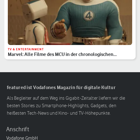
TV & ENTERTAINMENT
Marvel: Alle Filme des MCU in der chronologischen
Reihenfolge
featured ist Vodafones Magazin für digitale Kultur
Als Begleiter auf dem Weg ins Gigabit-Zeitalter liefern wir die
besten Stories zu Smartphone-Highlights, Gadgets, den
heißesten Tech-News und Kino- und TV-Höhepunkte.
Anschrift
Vodafone GmbH