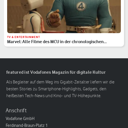
TV & ENTERTAINMENT
Marvel: Alle Filme des MCU in der chronologischen
Reihenfolge
featured ist Vodafones Magazin für digitale Kultur
Als Begleiter auf dem Weg ins Gigabit-Zeitalter liefern wir die
besten Stories zu Smartphone-Highlights, Gadgets, den
heißesten Tech-News und Kino- und TV-Höhepunkte.
Anschrift
Vodafone GmbH
Ferdinand-Braun-Platz 1