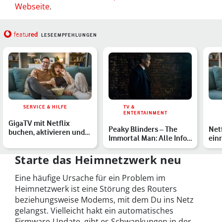
Webseite
.
red
featu
LESEEMPFEHLUNGEN
SERVICE & HILFE
TV &
ENTERTAINMENT
GigaTV mit Netflix
Peaky Blinders – The
Net
buchen, aktivieren und
Immortal Man: Alle Infos
ein
sparen – so geht’s
zum Netflix-Film
aktu
Schr
Starte das Heimnetzwerk neu
Eine häufige Ursache für ein Problem im
Heimnetzwerk ist eine Störung des Routers
beziehungsweise Modems, mit dem Du ins Netz
gelangst. Vielleicht hakt ein automatisches
Firmware-Update, gibt es Schwankungen in der