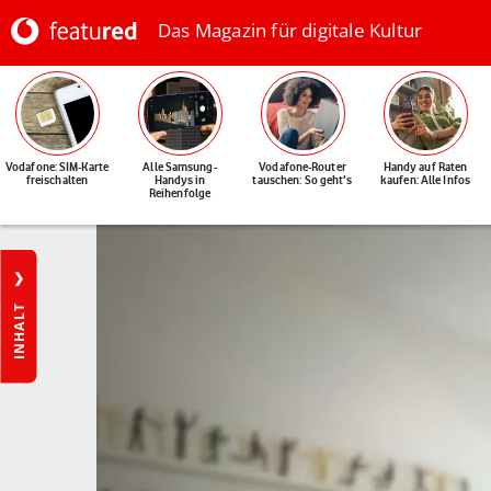
Das Magazin für digitale Kultur
Vodafone: SIM-Karte
Alle Samsung-
Vodafone-Router
Handy auf Raten
freischalten
Handys in
tauschen: So geht's
kaufen: Alle Infos
Reihenfolge
INHALT