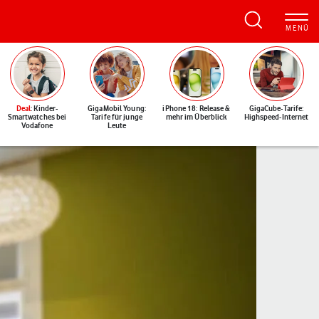
Deal
: Kinder-
GigaMobil Young:
iPhone 18: Release &
GigaCube-Tarife:
Smartwatches bei
Tarife für junge
mehr im Überblick
Highspeed-Internet
Vodafone
Leute