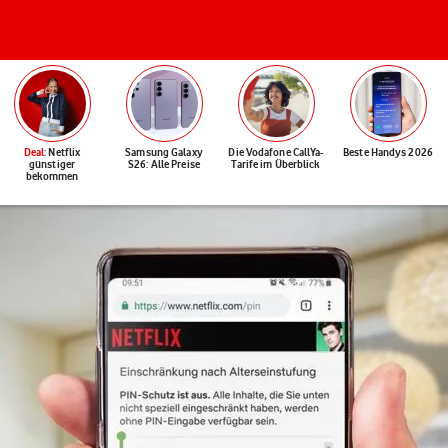
Deal
: Netflix
Samsung Galaxy
Die Vodafone CallYa-
Beste Handys 2026
günstiger
S26: Alle Preise
Tarife im Überblick
bekommen