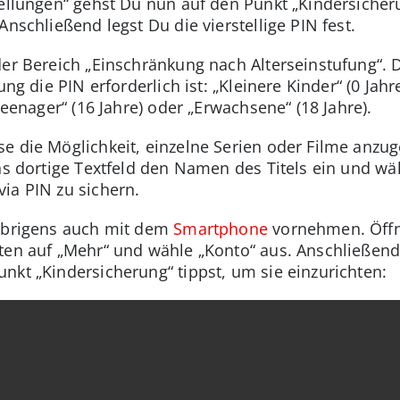
ellungen“ gehst Du nun auf den Punkt „Kindersicheru
Anschließend legst Du die vierstellige PIN fest.
 der Bereich „Einschränkung nach Alterseinstufung“.
ng die PIN erforderlich ist: „Kleinere Kinder“ (0 Jahre)
Teenager“ (16 Jahre) oder „Erwachsene“ (18 Jahre).
e die Möglichkeit, einzelne Serien oder Filme anzu
ins dortige Textfeld den Namen des Titels ein und wä
ia PIN zu sichern.
 übrigens auch mit dem
Smartphone
vornehmen. Öffne
ten auf „Mehr“ und wähle „Konto“ aus. Anschließend
nkt „Kindersicherung“ tippst, um sie einzurichten: