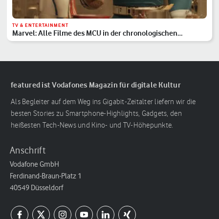
TV & ENTERTAINMENT
Marvel: Alle Filme des MCU in der chronologischen
Reihenfolge
featured ist Vodafones Magazin für digitale Kultur
Als Begleiter auf dem Weg ins Gigabit-Zeitalter liefern wir die
besten Stories zu Smartphone-Highlights, Gadgets, den
heißesten Tech-News und Kino- und TV-Höhepunkte.
Anschrift
Vodafone GmbH
Ferdinand-Braun-Platz 1
40549 Düsseldorf