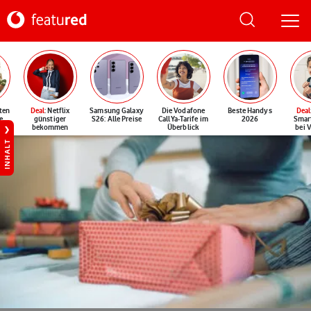
ten
Deal
: Netflix
Samsung Galaxy
Die Vodafone
Beste Handys
Deal
e
günstiger
S26: Alle Preise
CallYa-Tarife im
2026
Smar
bekommen
Überblick
bei 
INHALT