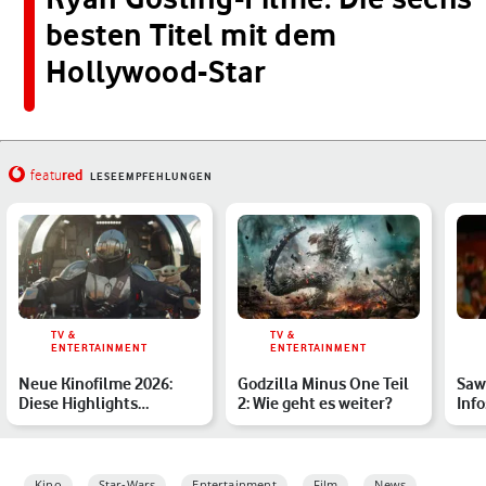
besten Titel mit dem
Hollywood-Star
red
featu
LESEEMPFEHLUNGEN
TV &
TV &
ENTERTAINMENT
ENTERTAINMENT
Neue Kinofilme 2026:
Godzilla Minus One Teil
Saw
Diese Highlights
2: Wie geht es weiter?
Inf
erwarten Dich
Star
Kino
Star-Wars
Entertainment
Film
News