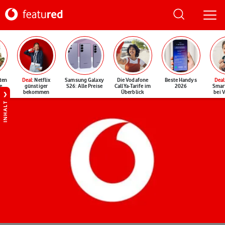
ten
Deal
: Netflix
Samsung Galaxy
Die Vodafone
Beste Handys
Deal
e
günstiger
S26: Alle Preise
CallYa-Tarife im
2026
Smar
bekommen
Überblick
bei 
INHALT