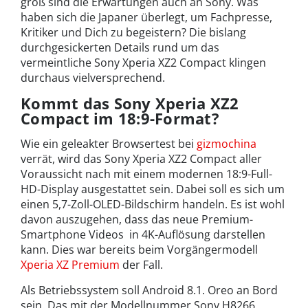
groß sind die Erwartungen auch an Sony. Was
haben sich die Japaner überlegt, um Fachpresse,
Kritiker und Dich zu begeistern? Die bislang
durchgesickerten Details rund um das
vermeintliche Sony Xperia XZ2 Compact klingen
durchaus vielversprechend.
Kommt das Sony Xperia XZ2
Compact im 18:9-Format?
Wie ein geleakter Browsertest bei
gizmochina
verrät, wird das Sony Xperia XZ2 Compact aller
Voraussicht nach mit einem modernen 18:9-Full-
HD-Display ausgestattet sein. Dabei soll es sich um
einen 5,7-Zoll-OLED-Bildschirm handeln. Es ist wohl
davon auszugehen, dass das neue Premium-
Smartphone Videos in 4K-Auflösung darstellen
kann. Dies war bereits beim Vorgängermodell
Xperia XZ Premium
der Fall.
Als Betriebssystem soll Android 8.1. Oreo an Bord
sein. Das mit der Modellnummer Sony H8266