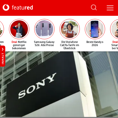
ten
Deal
: Netflix
Samsung Galaxy
Die Vodafone
Beste Handys
Deal
e
günstiger
S26: Alle Preise
CallYa-Tarife im
2026
Smar
bekommen
Überblick
bei 
INHALT