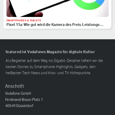
SMARTPHONES & TABLETS
Pixel 11a: Wie gut wird die Kamera des Preis-Leistungs-
Hits?
featured ist Vodafones Magazin für digitale Kultur
Als Begleiter auf dem Weg ins Gigabit-Zeitalter liefern wir die
besten Stories zu Smartphone-Highlights, Gadgets, den
heißesten Tech-News und Kino- und TV-Höhepunkte.
Anschrift
Vodafone GmbH
Ferdinand-Braun-Platz 1
40549 Düsseldorf