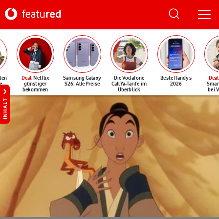
ten
Deal
: Netflix
Samsung Galaxy
Die Vodafone
Beste Handys
Deal
e
günstiger
S26: Alle Preise
CallYa-Tarife im
2026
Smar
bekommen
Überblick
bei 
INHALT