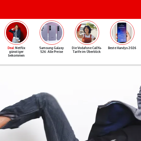
Deal
: Netflix
Samsung Galaxy
Die Vodafone CallYa-
Beste Handys 2026
günstiger
S26: Alle Preise
Tarife im Überblick
bekommen