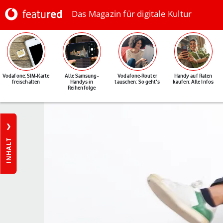
Das Magazin für digitale Kultur
Vodafone: SIM-Karte
Alle Samsung-
Vodafone-Router
Handy auf Raten
freischalten
Handys in
tauschen: So geht's
kaufen: Alle Infos
Reihenfolge
INHALT