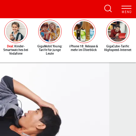
Deal
: Kinder-
GigaMobil Young:
iPhone 18: Release &
GigaCube-Tarife:
Smartwatches bei
Tarife für junge
mehr im Überblick
Highspeed-Internet
Vodafone
Leute