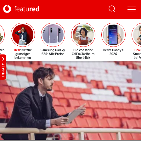
ten
Deal
: Netflix
Samsung Galaxy
Die Vodafone
Beste Handys
Deal
e
günstiger
S26: Alle Preise
CallYa-Tarife im
2026
Smar
bekommen
Überblick
bei 
INHALT