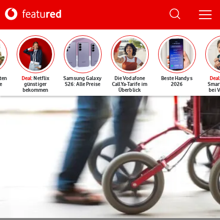
ten
Deal
: Netflix
Samsung Galaxy
Die Vodafone
Beste Handys
Deal
e
günstiger
S26: Alle Preise
CallYa-Tarife im
2026
Smar
bekommen
Überblick
bei 