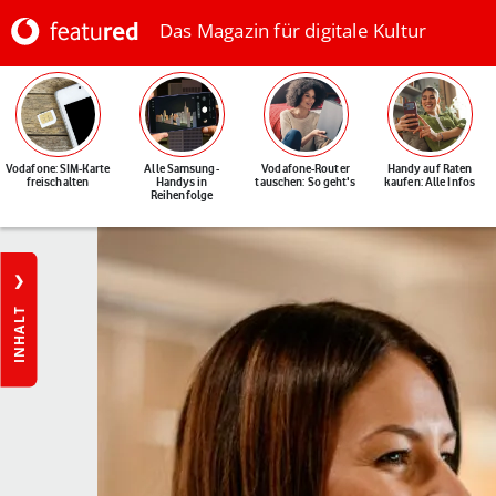
Das Magazin für digitale Kultur
Vodafone: SIM-Karte
Alle Samsung-
Vodafone-Router
Handy auf Raten
freischalten
Handys in
tauschen: So geht's
kaufen: Alle Infos
Reihenfolge
INHALT