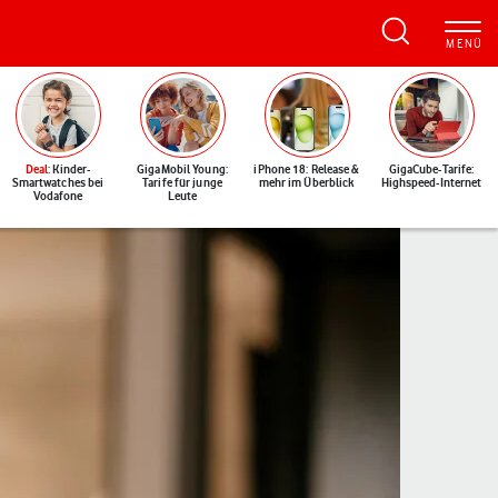
Deal
: Kinder-
GigaMobil Young:
iPhone 18: Release &
GigaCube-Tarife:
Smartwatches bei
Tarife für junge
mehr im Überblick
Highspeed-Internet
Vodafone
Leute