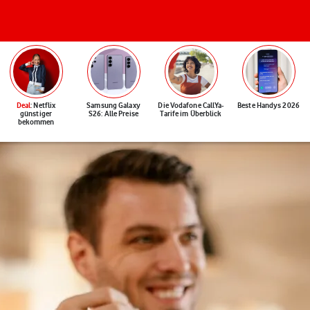
Deal
: Netflix
Samsung Galaxy
Die Vodafone CallYa-
Beste Handys 2026
günstiger
S26: Alle Preise
Tarife im Überblick
bekommen