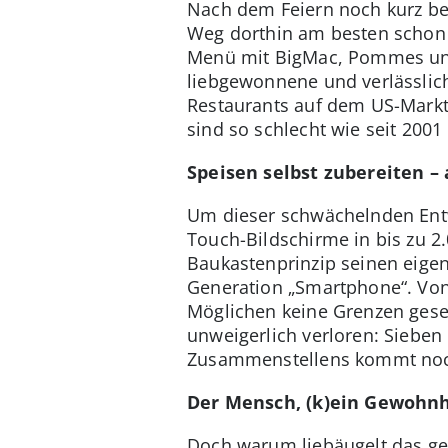
Nach dem Feiern noch kurz be
Weg dorthin am besten schon 
Menü mit BigMac, Pommes und 
liebgewonnene und verlässlic
Restaurants auf dem US-Markt
sind so schlecht wie seit 2001
Speisen selbst zubereiten –
Um dieser schwächelnden Entw
Touch-Bildschirme in bis zu 2
Baukastenprinzip seinen eige
Generation „Smartphone“. Von
Möglichen keine Grenzen gesetz
unweigerlich verloren: Sieben
Zusammenstellens kommt noc
Der Mensch, (k)ein Gewohnh
Doch warum liebäugelt das gel