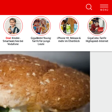
Deal
: Kinder-
GigaMobil Young:
iPhone 18: Release &
GigaCube-Tarife:
Smartwatches bei
Tarife für junge
mehr im Überblick
Highspeed-Internet
Vodafone
Leute