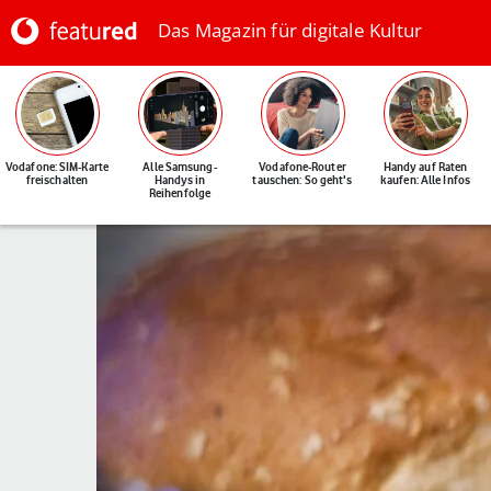
Das Magazin für digitale Kultur
Vodafone: SIM-Karte
Alle Samsung-
Vodafone-Router
Handy auf Raten
freischalten
Handys in
tauschen: So geht's
kaufen: Alle Infos
Reihenfolge