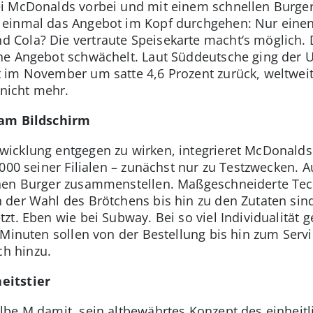
i McDonalds vorbei und mit einem schnellen Burger
einmal das Angebot im Kopf durchgehen: Nur einen 
Cola? Die vertraute Speisekarte macht‘s möglich.
he Angebot schwächelt. Laut Süddeutsche ging der 
 im November um satte 4,6 Prozent zurück, weltweit
 nicht mehr.
 am Bildschirm
icklung entgegen zu wirken, integrieret McDonalds 
.000 seiner Filialen – zunächst nur zu Testzwecken.
nen Burger zusammenstellen. Maßgeschneiderte Tech
 der Wahl des Brötchens bis hin zu den Zutaten sin
t. Eben wie bei Subway. Bei so viel Individualität ge
 Minuten sollen von der Bestellung bis hin zum Servi
h hinzu.
eitstier
be M damit, sein altbewährtes Konzept des einheit