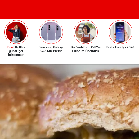
Deal
: Netflix
Samsung Galaxy
Die Vodafone CallYa-
Beste Handys 2026
günstiger
S26: Alle Preise
Tarife im Überblick
bekommen