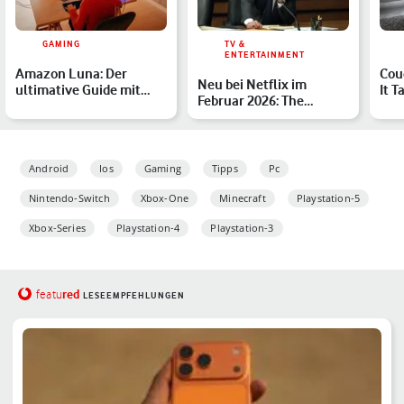
GAMING
TV &
ENTERTAINMENT
Amazon Luna: Der
Cou
Neu bei Netflix im
ultimative Guide mit
It 
Februar 2026: The
allen wichtigen
Fall
Lincoln Lawyer & Co.
Information…
gehen w…
Android
Ios
Gaming
Tipps
Pc
Nintendo-Switch
Xbox-One
Minecraft
Playstation-5
Xbox-Series
Playstation-4
Playstation-3
red
featu
LESEEMPFEHLUNGEN