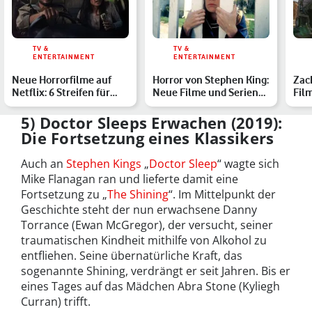
TV &
TV &
ENTERTAINMENT
ENTERTAINMENT
Neue Horrorfilme auf
Horror von Stephen King:
Zac
Netflix: 6 Streifen für
Neue Filme und Serien
Fil
Deinen Gruselabend
ab 2026
Reg
5) Doctor Sleeps Erwachen (2019):
Die Fortsetzung eines Klassikers
Auch an
Stephen Kings
„
Doctor Sleep
“ wagte sich
Mike Flanagan ran und lieferte damit eine
Fortsetzung zu „
The Shining
“. Im Mittelpunkt der
Geschichte steht der nun erwachsene Danny
Torrance (Ewan McGregor), der versucht, seiner
traumatischen Kindheit mithilfe von Alkohol zu
entfliehen. Seine übernatürliche Kraft, das
sogenannte Shining, verdrängt er seit Jahren. Bis er
eines Tages auf das Mädchen Abra Stone (Kyliegh
Curran) trifft.