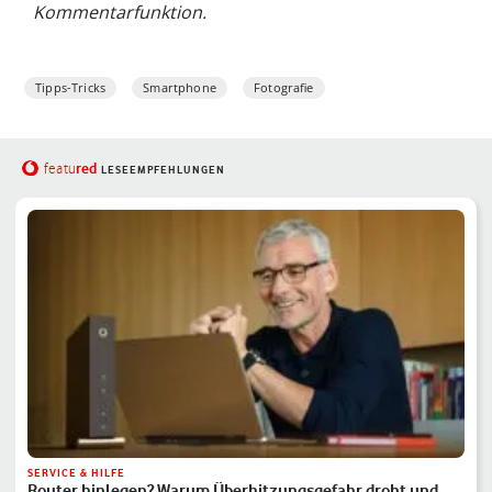
Kommentarfunktion.
Tipps-Tricks
Smartphone
Fotografie
red
featu
LESEEMPFEHLUNGEN
SERVICE & HILFE
Router hinlegen? Warum Überhitzungsgefahr droht und