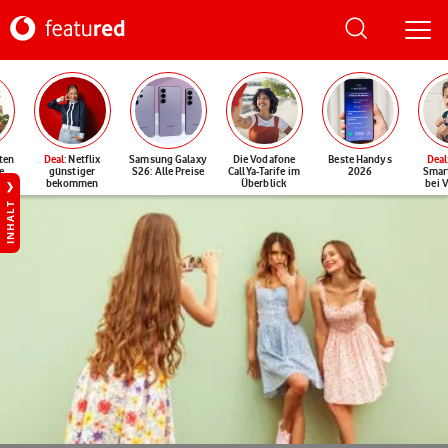
ten
Deal
: Netflix
Samsung Galaxy
Die Vodafone
Beste Handys
Deal
e
günstiger
S26: Alle Preise
CallYa-Tarife im
2026
Smar
bekommen
Überblick
bei 
INHALT