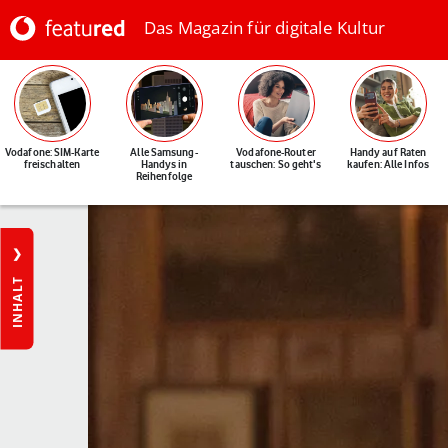
Das Magazin für digitale Kultur
Vodafone: SIM-Karte
Alle Samsung-
Vodafone-Router
Handy auf Raten
freischalten
Handys in
tauschen: So geht's
kaufen: Alle Infos
Reihenfolge
INHALT