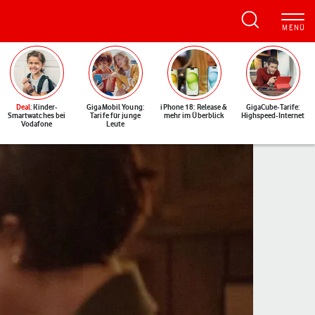
Deal
: Kinder-
GigaMobil Young:
iPhone 18: Release &
GigaCube-Tarife:
Smartwatches bei
Tarife für junge
mehr im Überblick
Highspeed-Internet
Vodafone
Leute