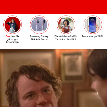
Deal
: Netflix
Samsung Galaxy
Die Vodafone CallYa-
Beste Handys 2026
günstiger
S26: Alle Preise
Tarife im Überblick
bekommen