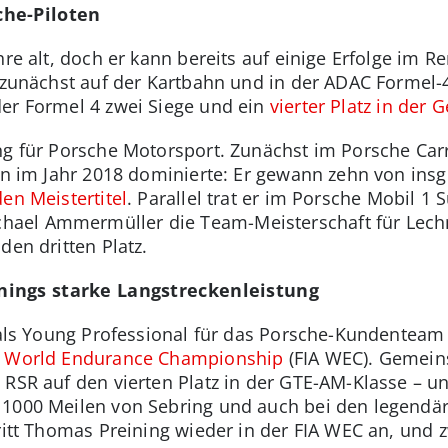
che-Piloten
hre alt, doch er kann bereits auf einige Erfolge im R
r zunächst auf der Kartbahn und in der ADAC Formel
er Formel 4 zwei Siege und ein
vierter Platz in der
ng für Porsche Motorsport. Zunächst im Porsche Car
son im Jahr 2018 dominierte: Er gewann zehn von in
en Meistertitel
. Parallel trat er im Porsche Mobil 1
el Ammermüller die Team-Meisterschaft für Lechne
den dritten Platz.
nings starke Langstreckenleistung
e als Young Professional für das Porsche-Kundenteam
A World Endurance Championship
(FIA WEC). Gemein
 RSR auf den vierten Platz in der GTE-AM-Klasse – 
 1000 Meilen von Sebring und auch bei den legendä
tritt Thomas Preining wieder in der FIA WEC an, und