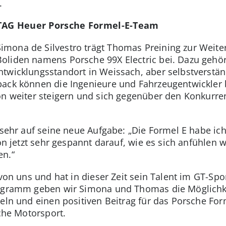
.
 TAG Heuer Porsche Formel-E-Team
mona de Silvestro trägt Thomas Preining zur Weite
liden namens Porsche 99X Electric bei. Dazu gehört 
twicklungsstandort in Weissach, aber selbstverstän
ack können die Ingenieure und Fahrzeugentwickler 
on weiter steigern und sich gegenüber den Konkurre
h sehr auf seine neue Aufgabe: „Die Formel E habe i
hon jetzt sehr gespannt darauf, wie es sich anfühlen 
en.“
 von uns und hat in dieser Zeit sein Talent im GT-S
ogramm geben wir Simona und Thomas die Möglichkeit
eln und einen positiven Beitrag für das Porsche Form
sche Motorsport.