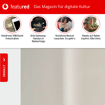
Das Magazin für digitale Kultur
Vodafone: SIM-Karte
Alle Samsung-
Vodafone-Router
Handy auf Raten
freischalten
Handys in
tauschen: So geht's
kaufen: Alle Infos
Reihenfolge
INHALT