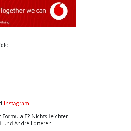
ick:
d
Instagram
.
 Formula E? Nichts leichter
ni und André Lotterer.