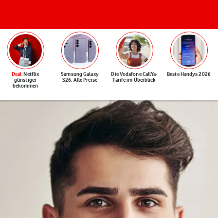
Deal
: Netflix
Samsung Galaxy
Die Vodafone CallYa-
Beste Handys 2026
günstiger
S26: Alle Preise
Tarife im Überblick
bekommen