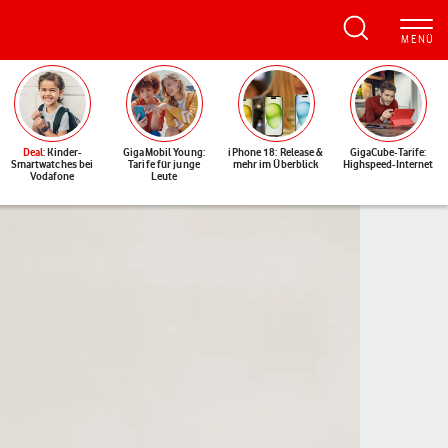
Deal
: Kinder-
GigaMobil Young:
iPhone 18: Release &
GigaCube-Tarife:
Smartwatches bei
Tarife für junge
mehr im Überblick
Highspeed-Internet
Vodafone
Leute