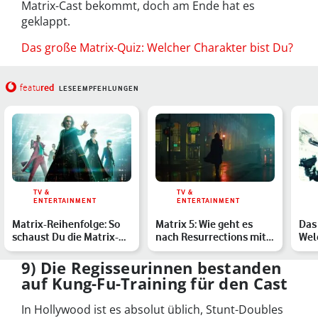
Matrix-Cast bekommt, doch am Ende hat es
geklappt.
Das große Matrix-Quiz: Welcher Charakter bist Du?
red
featu
LESEEMPFEHLUNGEN
TV &
TV &
ENTERTAINMENT
ENTERTAINMENT
Matrix-Reihenfolge: So
Matrix 5: Wie geht es
Das
schaust Du die Matrix-
nach Resurrections mit
Wel
Teile richtig
Neo weiter?
Du?
9) Die Regisseurinnen bestanden
auf Kung-Fu-Training für den Cast
In Hollywood ist es absolut üblich, Stunt-Doubles