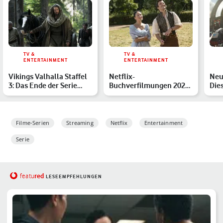
TV &
TV &
ENTERTAINMENT
ENTERTAINMENT
Vikings Valhalla Staffel
Netflix-
Neu
3: Das Ende der Serie
Buchverfilmungen 2026:
Die
erklärt
Die Highlights im
erw
Überblick
Filme-Serien
Streaming
Netflix
Entertainment
Serie
red
featu
LESEEMPFEHLUNGEN